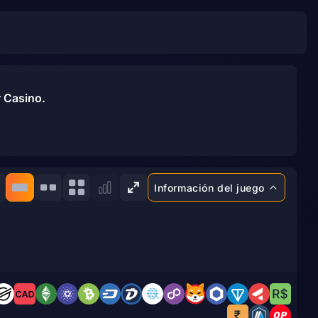
r Casino
.
Información del juego