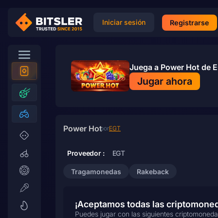
Iniciar sesión
Registrarse
Juega a
Power Hot
de
E
Jugar ahora
Power Hot
por
EGT
Proveedor :
EGT
Tragamonedas
Rakeback
¡Aceptamos todas las criptomoned
Puedes jugar con las siguientes criptomoned