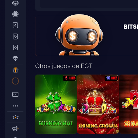
Otros juegos de EGT
Shining
20 
Burning Hot
Crown
EGT
EGT