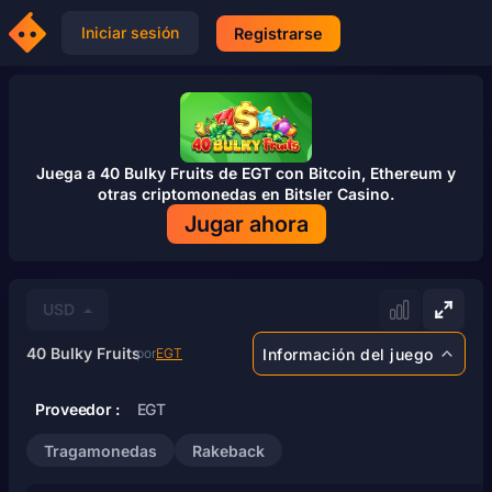
Iniciar sesión
Registrarse
Juega a
40 Bulky Fruits
de
EGT
con Bitcoin, Ethereum y
otras criptomonedas en
Bitsler Casino
.
Jugar ahora
USD
40 Bulky Fruits
Información del juego
por
EGT
Proveedor :
EGT
Tragamonedas
Rakeback