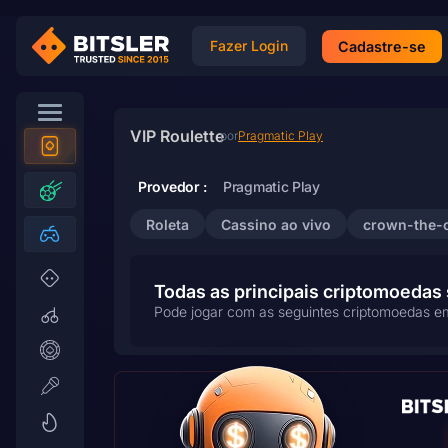
Fazer Login
Cadastre-se
VIP Roulette
por
Pragmatic Play
Provedor :
Pragmatic Play
Roleta
Cassino ao vivo
crown-the-
Todas as principais criptomoedas 
Pode jogar com as seguintes criptomoedas 
Jogue
VIP Roulette
, da
Pragmatic Play
, com Bit
Cad