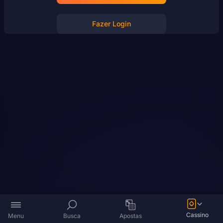
Fazer Login
Cassino
Menu
Busca
Apostas
USD