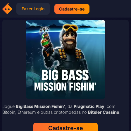
Fazer Login
Cadastre-se
Jogue
Big Bass Mission Fishin’
, da
Pragmatic Play
, com
Bitcoin, Ethereum e outras criptomoedas no
Bitsler Cassino
.
Cadastre-se