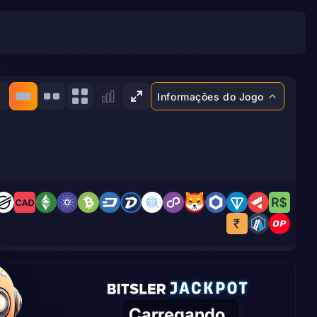
Informações do Jogo
Carregando..