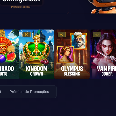
Participe agora!
azer Login
t
Prêmios de Promoções