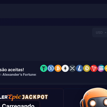
USD
são aceitas!
 com Bitcoin, Ethereum e outras criptomoedas no
Bitsler Cassino
.
em
Alexander’s Fortune
:
Cadastre-se
Fazer Login
Carregando..