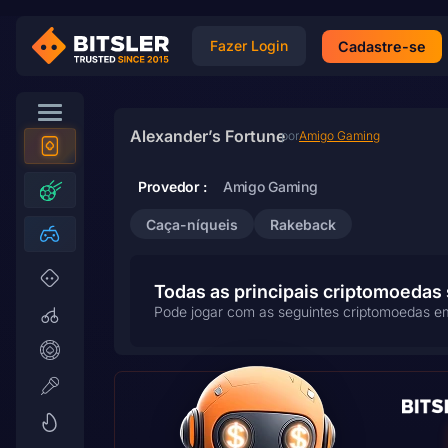
Fazer Login
Cadastre-se
Alexander’s Fortune
por
Amigo Gaming
Provedor :
Amigo Gaming
Caça-níqueis
Rakeback
Todas as principais criptomoedas 
Jogue
Alexander’s Fortune
, da
Amigo Gaming
,
Pode jogar com as seguintes criptomoedas 