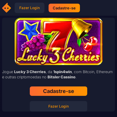
Fazer Login
Cadastre-se
Jogue
Lucky 3 Cherries
, da
1spin4win
, com Bitcoin, Ethereum
e outras criptomoedas no
Bitsler Cassino
.
Cadastre-se
Fazer Login