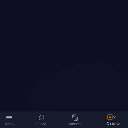
Cassino
Menu
Busca
Apostas
USD