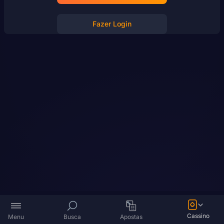
Fazer Login
Cassino
Menu
Busca
Apostas
USD