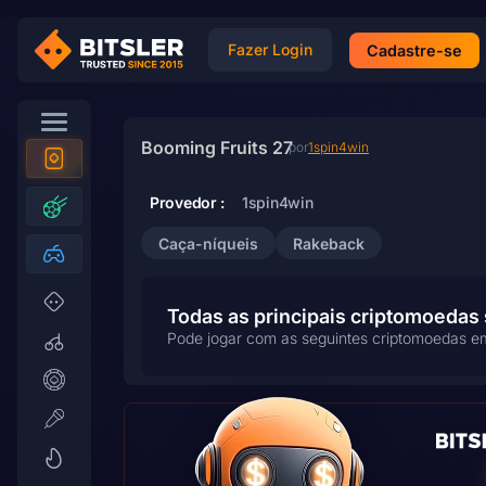
Fazer Login
Cadastre-se
Booming Fruits 27
por
1spin4win
Provedor :
1spin4win
Caça-níqueis
Rakeback
Todas as principais criptomoedas 
Jogue
Booming Fruits 27
, da
1spin4win
, com Bi
Pode jogar com as seguintes criptomoedas 
Cad
F