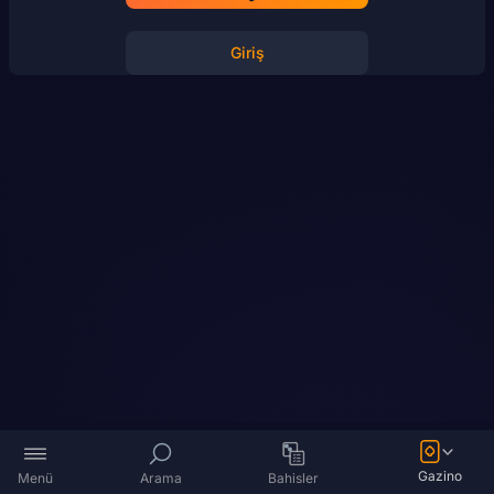
Giriş
Gazino
Menü
Arama
Bahisler
USD