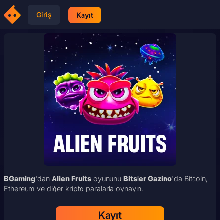
Giriş
Kayıt
BGaming
'dan
Alien Fruits
oyununu
Bitsler Gazino
'da Bitcoin,
Ethereum ve diğer kripto paralarla oynayın.
Kayıt