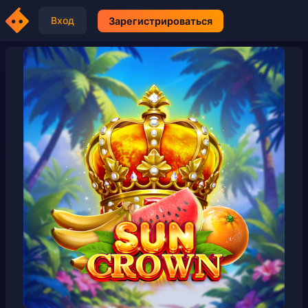
Вход
Зарегистрироваться