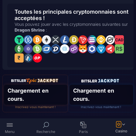
Toutes les principales cryptomonnaies sont
acceptées !
Vous pouvez jouer avec les cryptomonnaies suivantes sur
Dragon Shrine
:
Chargement en
Chargement en
cours.
cours.
Inscrivez-vous maintenant !
Inscrivez-vous maintenant !
Autres jeux de Quickspin
Casino
Menu
Recherche
Paris