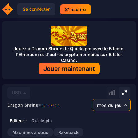
Se connecter
S'inscrire
Jouez à
Dragon Shrine
de
Quickspin
avec le Bitcoin,
l'Ethereum et d'autres cryptomonnaies sur
Bitsler
Casino
.
Jouer maintenant
USD
Dragon Shrine
Infos du jeu
par
Quickspin
Editeur :
Quickspin
Machines à sous
Rakeback