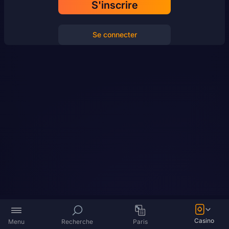
S'inscrire
Se connecter
Casino
Menu
Recherche
Paris
USD