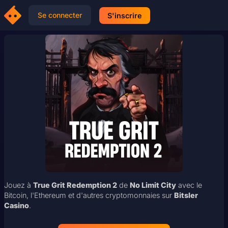
Se connecter
S'inscrire
Jouez à
True Grit Redemption 2
de
No Limit City
avec le
Bitcoin, l'Ethereum et d'autres cryptomonnaies sur
Bitsler
Casino
.