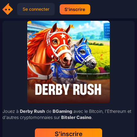
Se connecter
S'inscrire
Jouez à
Derby Rush
de
BGaming
avec le Bitcoin, l'Ethereum et
d'autres cryptomonnaies sur
Bitsler Casino
.
S'inscrire