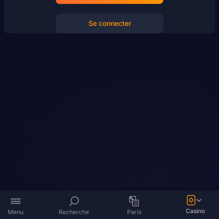
Se connecter
Casino
Menu
Recherche
Paris
USD