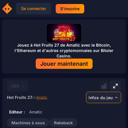
Se connecter
S'inscrire
Jouez à
Hot Fruits 27
de
Amatic
avec le Bitcoin,
l'Ethereum et d'autres cryptomonnaies sur
Bitsler
Casino
.
Jouer maintenant
USD
Hot Fruits 27
Infos du jeu
par
Amatic
Editeur :
Amatic
Machines à sous
Rakeback