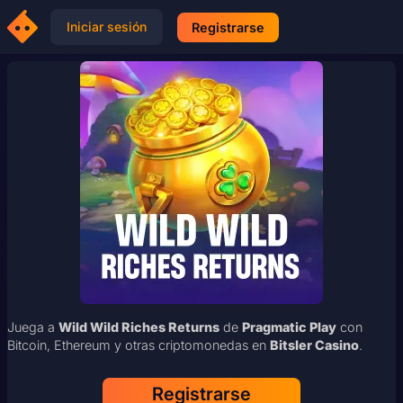
Iniciar sesión
Registrarse
Juega a
Wild Wild Riches Returns
de
Pragmatic Play
con
Bitcoin, Ethereum y otras criptomonedas en
Bitsler Casino
.
Registrarse