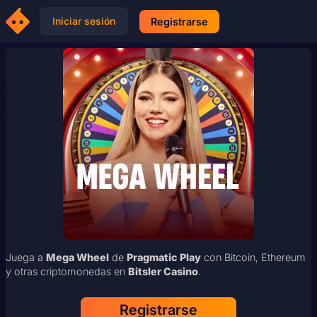
Iniciar sesión
Registrarse
Juega a
Mega Wheel
de
Pragmatic Play
con Bitcoin, Ethereum
y otras criptomonedas en
Bitsler Casino
.
Registrarse