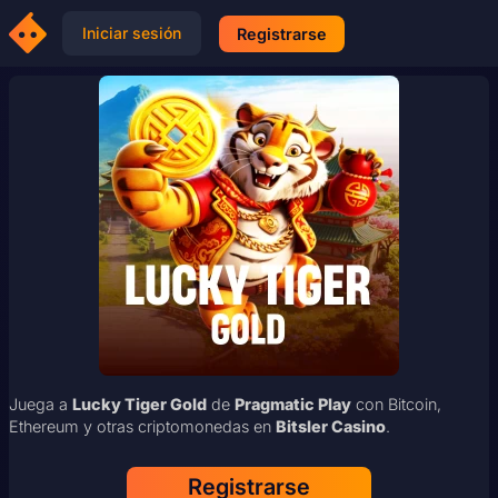
Iniciar sesión
Registrarse
Juega a
Lucky Tiger Gold
de
Pragmatic Play
con Bitcoin,
Ethereum y otras criptomonedas en
Bitsler Casino
.
Registrarse