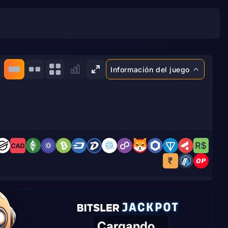
Información del juego
Cargando...