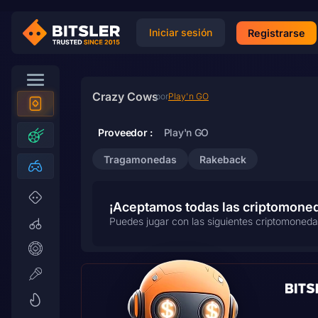
Iniciar sesión
Registrarse
Crazy Cows
por
Play'n GO
Proveedor :
Play'n GO
Tragamonedas
Rakeback
¡Aceptamos todas las criptomoned
Juega a
Crazy Cows
de
Play'n GO
con Bitcoin, 
Puedes jugar con las siguientes criptomoned
Regis
Iniciar