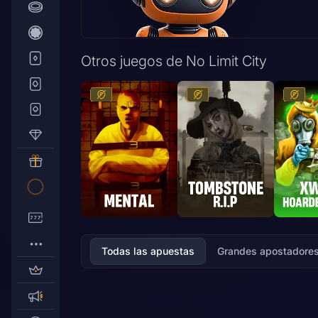
Ini
Otros juegos de No Limit City
Todas las apuestas
Grandes apostadore