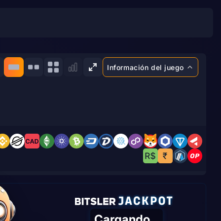
Información del juego
Cargando...