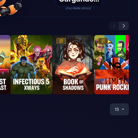
¡Inscríbete ahora!
15