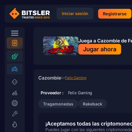
Iniciar sesión
Registrarse
Juega a
Cazombie
de
F
Jugar ahora
Cazombie
por
Felix Gaming
Proveedor :
Felix Gaming
Tragamonedas
Rakeback
¡Aceptamos todas las criptomoned
Puedes jugar con las siguientes criptomoned