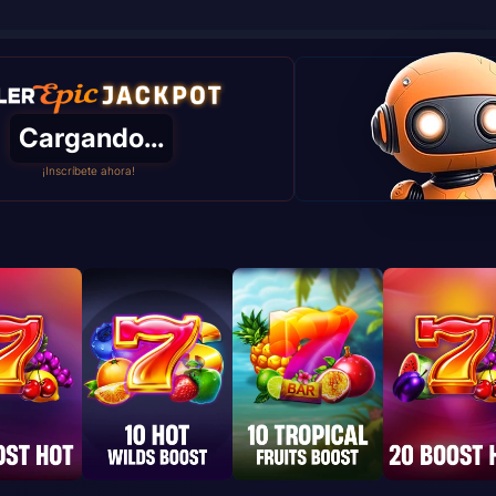
Cargando...
¡Inscríbete ahora!
Boost
10 Hot
10 Tropical
20 Boos
Hot
Wilds Boost
Fruits Boost
Hot
x Gaming
Felix Gaming
Felix Gaming
Felix Gaming