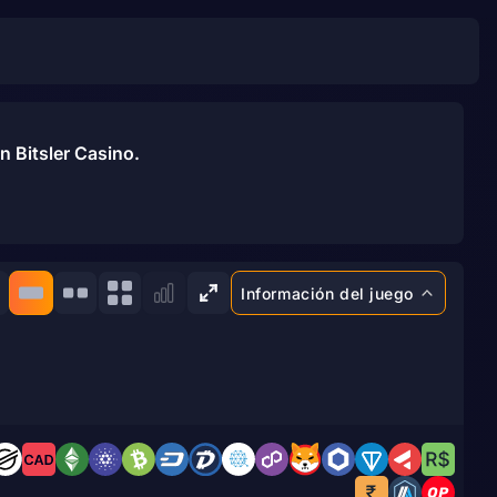
en
Bitsler Casino
.
Información del juego