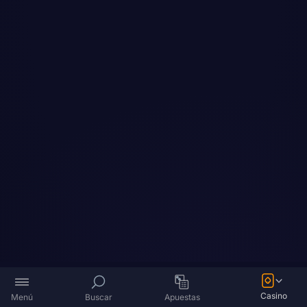
Casino
Menú
Buscar
Apuestas
USD