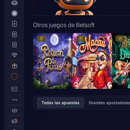
Otros juegos de Betsoft
Todas las apuestas
Grandes apostadore