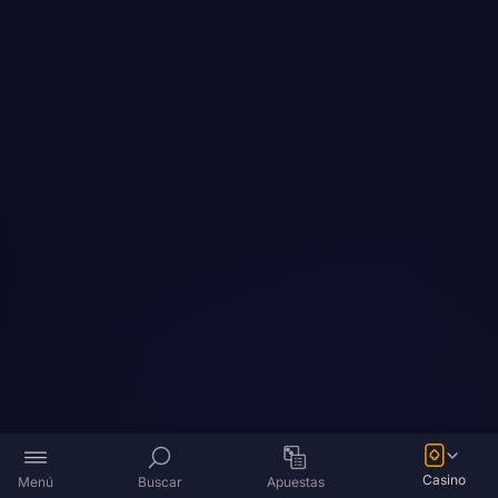
Casino
Menú
Buscar
Apuestas
USD