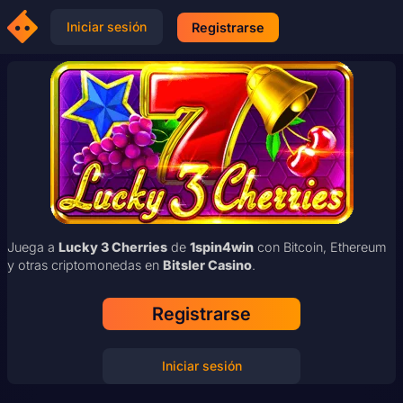
Iniciar sesión
Registrarse
Juega a
Lucky 3 Cherries
de
1spin4win
con Bitcoin, Ethereum
y otras criptomonedas en
Bitsler Casino
.
Registrarse
Iniciar sesión