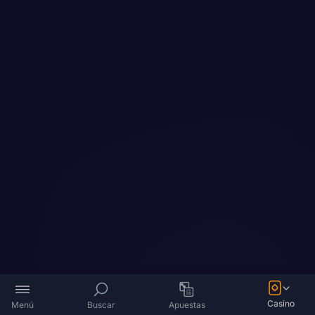
Casino
Menú
Buscar
Apuestas
USD