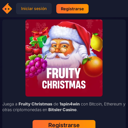
Iniciar sesión
Registrarse
Juega a
Fruity Christmas
de
1spin4win
con Bitcoin, Ethereum y
otras criptomonedas en
Bitsler Casino
.
Registrarse