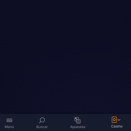
Casino
Menú
Buscar
Apuestas
USD