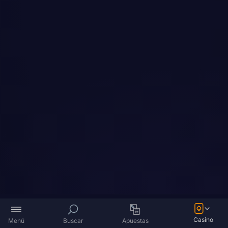
Casino
Menú
Buscar
Apuestas
USD