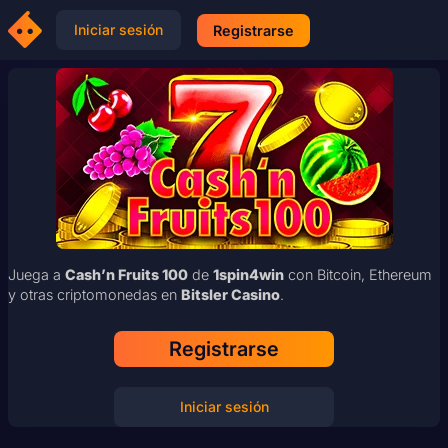
Iniciar sesión
Registrarse
Juega a
Cash’n Fruits 100
de
1spin4win
con Bitcoin, Ethereum
y otras criptomonedas en
Bitsler Casino
.
Registrarse
Iniciar sesión