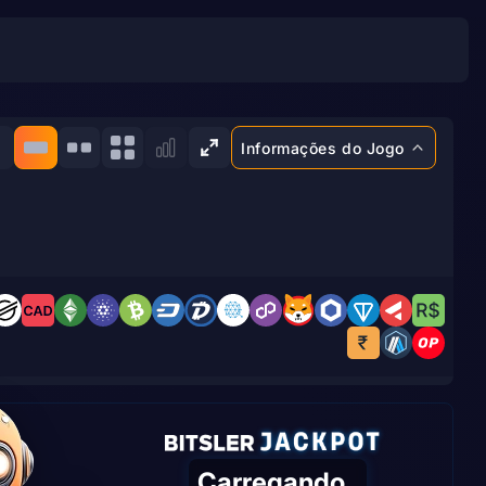
Informações do Jogo
Carregando..