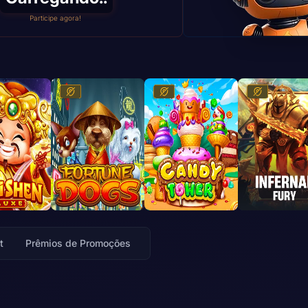
Participe agora!
t
Prêmios de Promoções