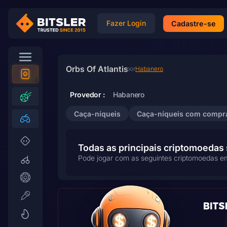
Fazer Login
Cadastre-se
Orbs Of Atlantis
por
Habanero
Provedor :
Habanero
Caça-níqueis
Caça-níqueis com compr
Todas as principais criptomoedas 
Jogue
Orbs Of Atlantis
, da
Habanero
, com Bitco
Pode jogar com as seguintes criptomoedas 
Cad
Faz