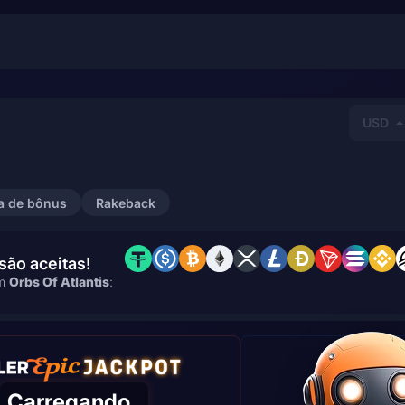
USD
a de bônus
Rakeback
são aceitas!
in, Ethereum e outras criptomoedas no
Bitsler Cassino
.
em
Orbs Of Atlantis
:
astre-se
er Login
Carregando..