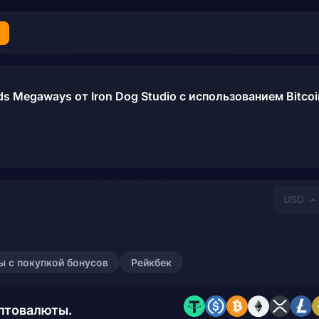
lds Megaways
от
Iron Dog Studio
с использованием Bitcoi
USD
ы с покупкой бонусов
Рейкбек
птовалюты.