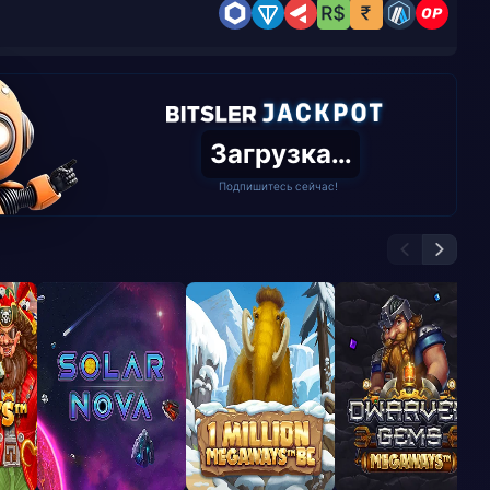
Загрузка...
Подпишитесь сейчас!
1 Million
Dwarven
m
Solar Nova
Megaways
Gems
ys
BC
Megaways
Iron Dog Studio
io
Iron Dog Studio
Iron Dog Studio