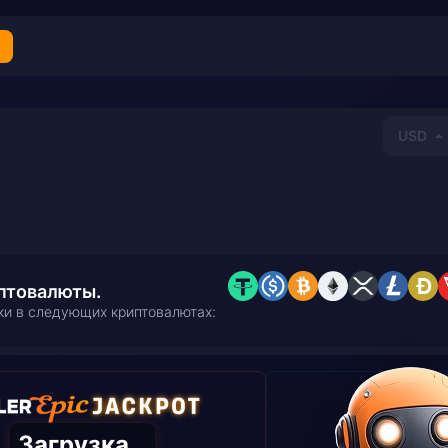
USD
птовалюты.
использованием Bitcoin, Ethereum и других криптовалют в
Бит
ки в следующих криптовалютах:
Зарегистрироваться
Вход
Загрузка...