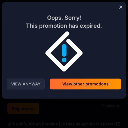
Iniciar sesión
Registrarse
Oops, Sorry!
This promotion has expired.
VIEW ANYWAY
View other promotions
TORNEO SWEET RUSH BONANZA
Finalizado
Registrarse
💰
€1,000,000 en Premios | ¡6 Días de Acción Sin Parar! 💥