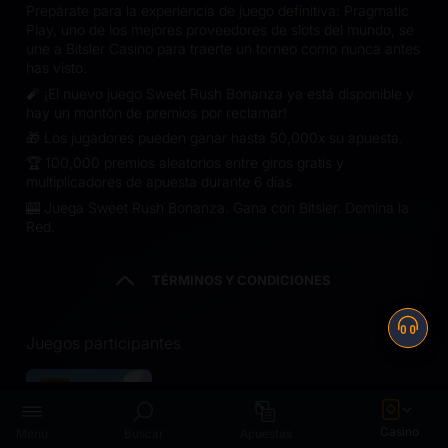
Prepárate para la experiencia de juego definitiva: Pragmatic
Play, uno de los mejores proveedores de slots del mundo, se
une a Bitsler Casino para traerte un torneo como nunca antes
has visto.
🧨 ¡El nuevo juego Sweet Rush Bonanza ya está disponible y
hay un montón de premios por reclamar!
🎁 Los jugadores pueden ganar hasta 50,000x su apuesta.
🏆 100,000 premios aleatorios entre giros gratis y
multiplicadores de apuesta durante 6 días
🎰 Juega Sweet Rush Bonanza. Gana con Bitsler. Domina la
Red.
TÉRMINOS Y CONDICIONES
Juegos participantes
Casino
Menú
Buscar
Apuestas