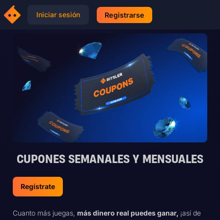
Iniciar sesión
Registrarse
CUPONES SEMANALES Y MENSUALES
Regístrate
Cuanto más juegas,
más dinero real puedes ganar,
¡así de