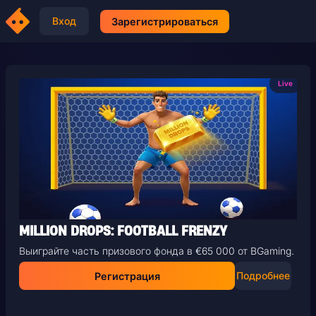
Вход
Зарегистрироваться
Live
MILLION DROPS: FOOTBALL FRENZY
Выиграйте часть призового фонда в €65 000 от BGaming.
Подробнее
Регистрация