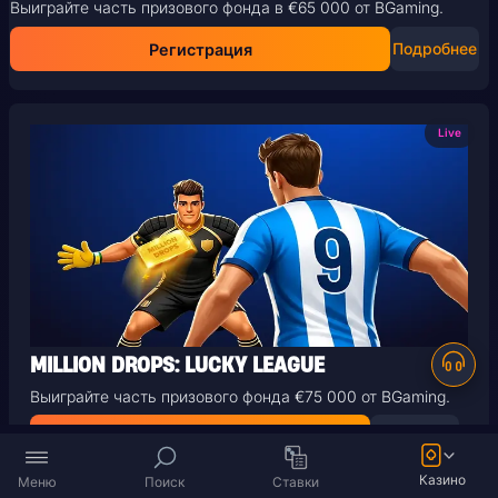
Выиграйте часть призового фонда в €65 000 от BGaming.
Подробнее
Регистрация
Live
MILLION DROPS: LUCKY LEAGUE
Выиграйте часть призового фонда €75 000 от BGaming.
Подробнее
Регистрация
Казино
Меню
Поиск
Ставки