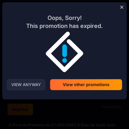
Fazer Login
Cadastre-se
Oops, Sorry!
This promotion has expired.
VIEW ANYWAY
View other promotions
TORNEIO SWEET RUSH BONANZA
Terminado
Registar
💰
Pool de Prémios de €1.000.000 | 6 Dias de Ação Sem